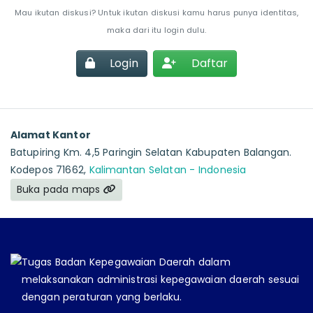
Mau ikutan diskusi? Untuk ikutan diskusi kamu harus punya identitas,
maka dari itu login dulu.
Login
Daftar
Alamat Kantor
Batupiring Km. 4,5 Paringin Selatan Kabupaten Balangan.
Kodepos 71662,
Kalimantan Selatan - Indonesia
Buka pada maps
Tugas Badan Kepegawaian Daerah dalam
melaksanakan administrasi kepegawaian daerah sesuai
dengan peraturan yang berlaku.