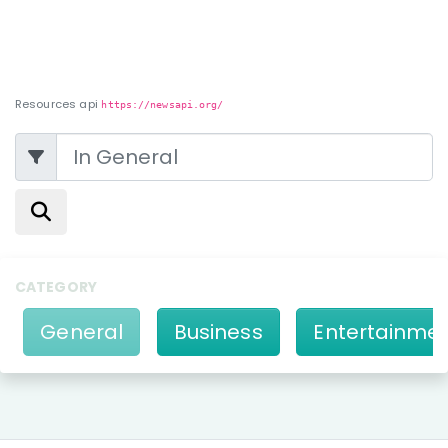
Top Headlines Indonesia
Resources api
https://newsapi.org/
Keywords
CATEGORY
General
Business
Entertainme