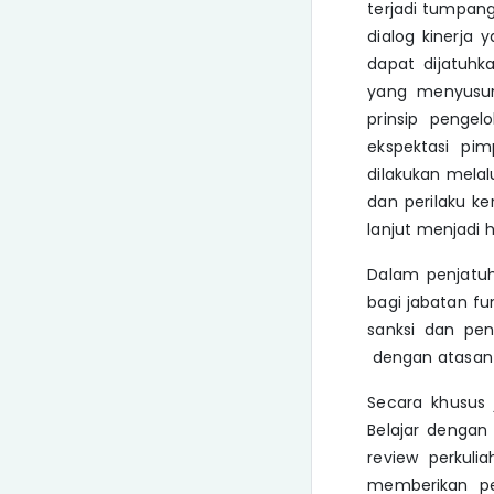
terjadi tumpang
dialog kinerja 
dapat dijatuhka
yang menyusun
prinsip penge
ekspektasi pim
dilakukan melal
dan perilaku k
lanjut menjadi 
Dalam penjatuha
bagi jabatan fu
sanksi dan pen
dengan atasan 
Secara khusus 
Belajar dengan 
review perkul
memberikan pen