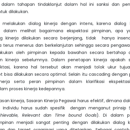
 dalam tahapan tindaklanjut dalam hal ini sanksi dan p
ntuk dilakukan.
 melakukan dialog kinerja dengan intens, karena dialog k
 dalam melihat bagaimana ekspektasi pimpinan, apa y
og kinerja dilakukan secara berjenjang, tidak hanya insend
ra terus menerus dan berkelanjutan sehingga secara penga
ilakukan oleh pimpinan kepada bawahan secara bertahap 
an kinerja sebelumnya. Dalam penetapan kinerja apakah s
spektasi, karena hal tersebut akan menjadi tolok ukur tuj
get bisa dilakukan secara optimal. Selain itu cascading denga
nerja serta peran pimpinan dalam klarifikasi ekspekta
lam proses kinerja kedepannya.
san kinerja, Sasaran Kinerja Pegawai harus efektif, dimana 
rja Individu harus sudah spesifik dengan menganut prinsip
chievable, Relevant dan Time bound Goals
). Di dalam p
mpinan menjadi sangat penting dengan dilakukan dialog kine
juan dan target organisasi yang ditetapkan. Sebagai conto