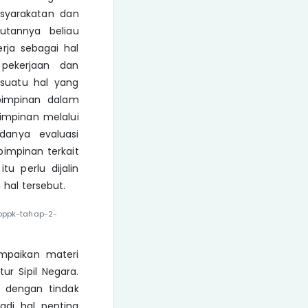
syarakatan dan
utannya beliau
rja sebagai hal
pekerjaan dan
 suatu hal yang
pimpinan dalam
impinan melalui
danya evaluasi
impinan terkait
u perlu dijalin
hal tersebut.
pppk-tahap-2-
paikan materi
r Sipil Negara.
i dengan tindak
adi hal penting