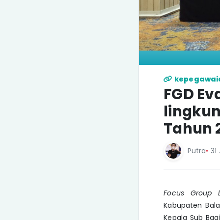
kepegawai
FGD Eva
lingku
Tahun 
Putra
•
31 
Focus Group D
Kabupaten Balan
Kepala Sub Bag