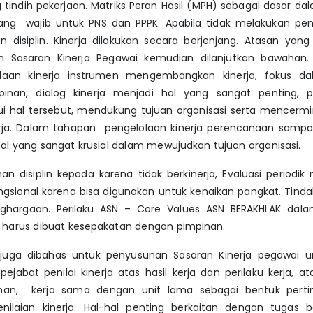
 tindih pekerjaan. Matriks Peran Hasil (MPH) sebagai dasar d
yang wajib untuk PNS dan PPPK. Apabila tidak melakukan pen
n disiplin. Kinerja dilakukan secara berjenjang. Atasan yang
 Sasaran Kinerja Pegawai kemudian dilanjutkan bawahan.
lolaan kinerja instrumen mengembangkan kinerja, fokus 
pinan, dialog kinerja menjadi hal yang sangat penting,
ui hal tersebut, mendukung tujuan organisasi serta mencermi
erja. Dalam tahapan pengelolaan kinerja perencanaan sampa
hal yang sangat krusial dalam mewujudkan tujuan organisasi.
n disiplin kepada karena tidak berkinerja, Evaluasi period
ngsional karena bisa digunakan untuk kenaikan pangkat. Tindak
ghargaan. Perilaku ASN – Core Values ASN BERAKHLAK dalam
harus dibuat kesepakatan dengan pimpinan.
juga dibahas untuk penyusunan Sasaran Kinerja pegawai 
pejabat penilai kinerja atas hasil kerja dan perilaku kerja, 
iahan, kerja sama dengan unit lama sebagai bentuk pert
ilaian kinerja. Hal-hal penting berkaitan dengan tugas be