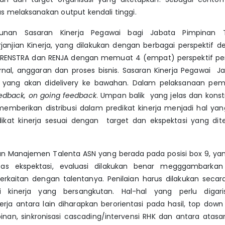
s melaksanakan output kendali tinggi.
unan Sasaran Kinerja Pegawai bagi Jabata Pimpinan T
rjanjian Kinerja, yang dilakukan dengan berbagai perspektif
ENSTRA dan RENJA dengan memuat 4 (empat) perspektif pe
rnal, anggaran dan proses bisnis. Sasaran Kinerja Pegawai J
 yang akan didelivery ke bawahan. Dalam pelaksanaan pem
edback, on going feedback
. Umpan balik yang jelas dan konstr
emberikan distribusi dalam predikat kinerja menjadi hal ya
ikat kinerja sesuai dengan target dan ekspektasi yang di
an Manajemen Talenta ASN yang berada pada posisi box 9, ya
atas ekspektasi, evaluasi dilakukan benar megggambarka
rkaitan dengan talentanya. Penilaian harus dilakukan secara
i kinerja yang bersangkutan. Hal-hal yang perlu digar
erja antara lain diharapkan berorientasi pada hasil, top d
inan, sinkronisasi cascading/intervensi RHK dan antara ata