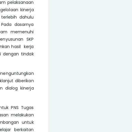
alam pelaksanaan
gelolaan kinerja
 terlebih dahulu
 Pada dasarnya
dalam memenuhi
 penyusunan SKP
nkan hasil kerja
i dengan tindak
ik menguntungkan
lanjut diberikan
 dialog kinerja
untuk PNS Tugas
atasan melakukan
imbangan untuk
lajar berkaitan