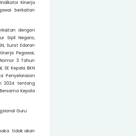
dikator Kinerja
gawai berkaitan
rkaitan dengan
r Sipil Negara,
N, Surat Edaran
nerja Pegawai,
N Nomor 3 Tahun
l, SE Kepala BKN
a Penyelarasan
un 2024 tentang
 Bersama Kepala
gsional Guru
 maka tidak akan