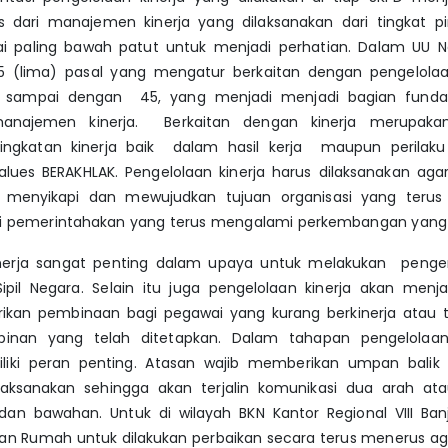
s dari manajemen kinerja yang dilaksanakan dari tingkat 
i paling bawah patut untuk menjadi perhatian. Dalam UU 
5 (lima) pasal yang mengatur berkaitan dengan pengelolaa
0 sampai dengan 45, yang menjadi menjadi bagian fun
anajemen kinerja. Berkaitan dengan kinerja merupak
ngkatan kinerja baik dalam hasil kerja maupun perilaku 
ues BERAKHLAK. Pengelolaan kinerja harus dilaksanakan agar
m menyikapi dan mewujudkan tujuan organisasi yang terus 
si pemerintahakan yang terus mengalami perkembangan yang s
inerja sangat penting dalam upaya untuk melakukan peng
Sipil Negara. Selain itu juga pengelolaan kinerja akan menj
kan pembinaan bagi pegawai yang kurang berkinerja atau
pinan yang telah ditetapkan. Dalam tahapan pengelolaan 
iki peran penting. Atasan wajib memberikan umpan balik 
ilaksanakan sehingga akan terjalin komunikasi dua arah atau
dan bawahan. Untuk di wilayah BKN Kantor Regional VIII Ban
an Rumah untuk dilakukan perbaikan secara terus menerus ag