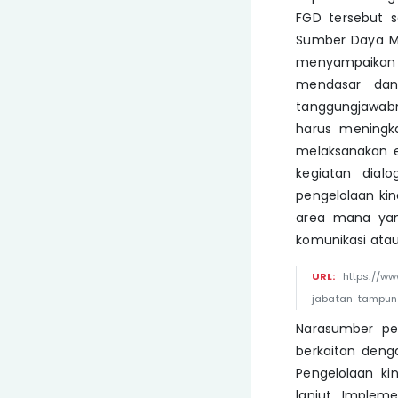
FGD tersebut 
Sumber Daya M
menyampaikan b
mendasar dan
tanggungjawabn
harus meningk
melaksanakan e
kegiatan dial
pengelolaan ki
area mana yang
komunikasi atau
URL:
https://w
jabatan-tampu
Narasumber p
berkaitan deng
Pengelolaan ki
lanjut. Implem