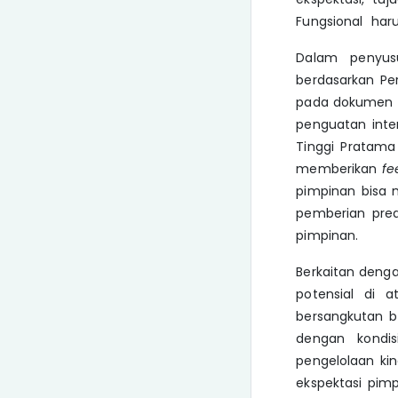
Fungsional haru
Dalam penyus
berdasarkan Pe
pada dokumen R
penguatan inte
Tinggi Pratama
memberikan
fe
pimpinan bisa m
pemberian pred
pimpinan.
Berkaitan deng
potensial di 
bersangkutan be
dengan kondis
pengelolaan kin
ekspektasi pimp