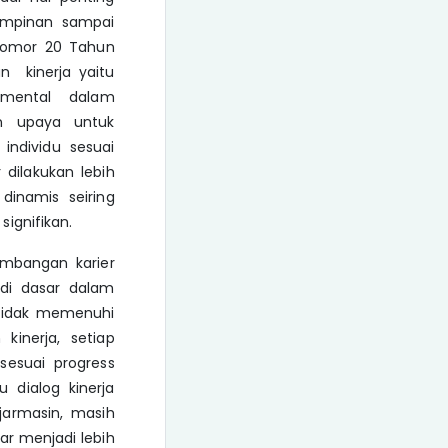
pimpinan sampai
Nomor 20 Tahun
n kinerja yaitu
damental dalam
an upaya untuk
individu sesuai
 dilakukan lebih
dinamis seiring
ignifikan.
embangan karier
adi dasar dalam
 tidak memenuhi
kinerja, setiap
sesuai progress
 dialog kinerja
jarmasin, masih
ar menjadi lebih