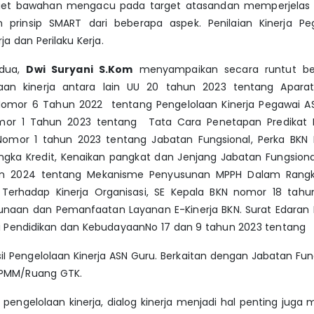
arget bawahan mengacu pada target atasandan memperjelas In
n prinsip SMART dari beberapa aspek. Penilaian Kinerja Pe
ja dan Perilaku Kerja.
edua,
Dwi Suryani S.Kom
menyampaikan secara runtut be
aan kinerja antara lain UU 20 tahun 2023 tentang Aparatu
omor 6 Tahun 2022 tentang Pengelolaan Kinerja Pegawai AS
or 1 Tahun 2023 tentang Tata Cara Penetapan Predikat Ki
omor 1 tahun 2023 tentang Jabatan Fungsional, Perka BK
gka Kredit, Kenaikan pangkat dan Jenjang Jabatan Fungsiona
n 2024 tentang Mekanisme Penyusunan MPPH Dalam Rangk
du Terhadap Kinerja Organisasi, SE Kepala BKN nomor 18 tah
naan dan Pemanfaatan Layanan E-Kinerja BKN. Surat Edaran
i Pendidikan dan KebudayaanNo 17 dan 9 tahun 2023 tentang
iI Pengelolaan Kinerja ASN Guru. Berkaitan dengan Jabatan Fun
i PMM/Ruang GTK.
engelolaan kinerja, dialog kinerja menjadi hal penting juga