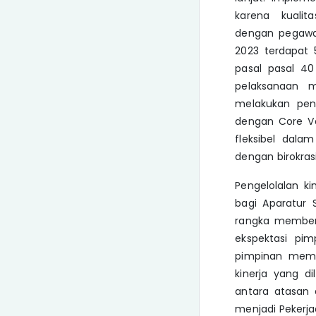
karena kualita
dengan pegawa
2023 terdapat 
pasal pasal 4
pelaksanaan m
melakukan peni
dengan Core Val
fleksibel dala
dengan birokra
Pengelolalan k
bagi Aparatur 
rangka memberi
ekspektasi pim
pimpinan memil
kinerja yang d
antara atasan 
menjadi Pekerja