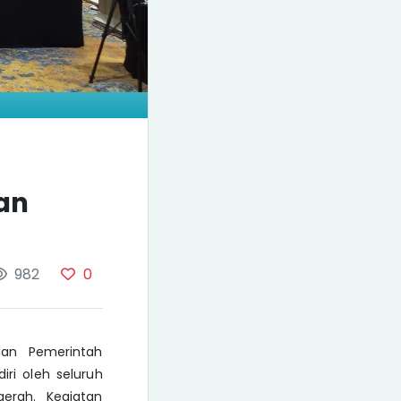
an
982
0
gan Pemerintah
iri oleh seluruh
aerah. Kegiatan