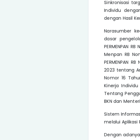
Sinkronisasi t
Individu denga
dengan Hasil Ker
Narasumber k
dasar pengelol
PERMENPAN RB N
Menpan RB Nom
PERMENPAN RB N
2023 tentang An
Nomor 16 Tahu
Kinerja Indivi
Tentang Penggu
BKN dan Menter
Sistem Informas
melalui Aplikas
Dengan adanya p