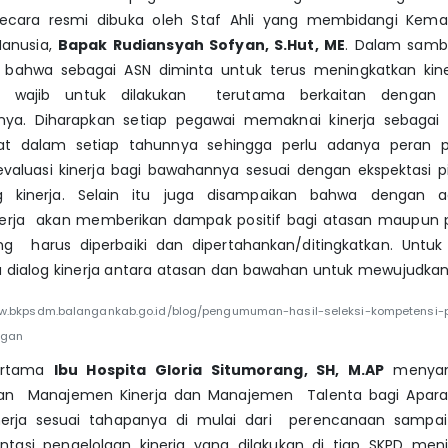
secara resmi dibuka oleh Staf Ahli yang membidangi Kema
anusia,
Bapak Rudiansyah Sofyan, S.Hut, ME
. Dalam samb
ahwa sebagai ASN diminta untuk terus meningkatkan kine
 wajib untuk dilakukan terutama berkaitan dengan 
ya. Diharapkan setiap pegawai memaknai kinerja sebagai
at dalam setiap tahunnya sehingga perlu adanya peran 
valuasi kinerja bagi bawahannya sesuai dengan ekspektasi p
og kinerja. Selain itu juga disampaikan bahwa dengan a
nerja akan memberikan dampak positif bagi atasan maupun p
 harus diperbaiki dan dipertahankan/ditingkatkan. Untuk it
 dialog kinerja antara atasan dan bawahan untuk mewujudkan 
ww.bkpsdm.balangankab.go.id/blog/pengumuman-hasil-seleksi-kompetensi-
ngan
ertama
Ibu Hospita Gloria Situmorang, SH, M.AP
menyam
an Manajemen Kinerja dan Manajemen Talenta bagi Aparatu
nerja sesuai tahapanya di mulai dari perencanaan sampa
entasi pengelolaan kinerja yang dilakukan di tiap SKPD menj