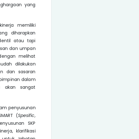
enghargaan yang
inerja memiliki
ang diharapkan
entil atau tapi
wasan dan umpan
dengan melihat
udah dilakukan
uan dan sasaran
n pimpinan dalam
si akan sangat
dalam penyusunan
 SMART (
Spesific,
enyusunan SKP
rja, klarifikasi
h untuk Jabatan