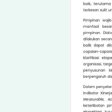
baik, terutama
terkesan sulit u
Pimpinan wajib
manfaat besar
pimpinan. Dial
dilakukan seca
balik dapat d
capaian-capai
klarifikasi ek
organisasi, tar
penyusunan ki
berpengaruh da
Dalam penyelara
Indikator Kine
Measurable, A
keterlibatan pi
ekspektasi, tu