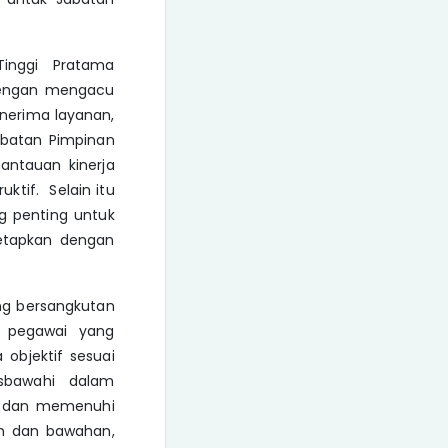
inggi Pratama
 dengan mengacu
nerima layanan,
abatan Pimpinan
antauan kinerja
uktif. Selain itu
ng penting untuk
tetapkan dengan
ng bersangkutan
n pegawai yang
 objektif sesuai
isbawahi dalam
own dan memenuhi
san dan bawahan,