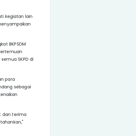
i kegiatan lain
i menyampaikan
ngkat BKPSDM
 pertemuan
i semua SKPD di
an para
andang sebagai
kenaikan
t dan terima
rtahankan,"