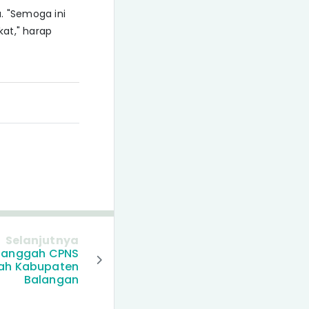
. "Semoga ini
at," harap
Selanjutnya
Sanggah CPNS
tah Kabupaten
Balangan