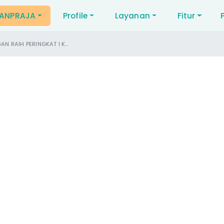
NANPRAJA
Profile
Layanan
Fitur
INGKAT I KANREG VIII BKN AWARD 2023