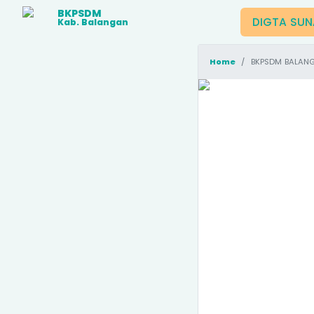
BKPSDM
DIGTA SU
Kab. Balangan
Home
BKPSDM BALANGAN RAIH PER