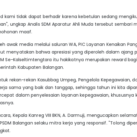
d kami tidak dapat berhadir karena kebetulan sedang mengikut
aan", ungkap Analis SDM Aparatur Ahli Muda tersebut sembar
mohonan maaf.
leh awak media melalui saluran WA, PIC Layanan Kenaikan Pa
but menyatakan bahwa apresiasi yang diperoleh dalam ajang
M Se-Kalseltimtengtara itu hakikatnya merupakan reward bag
erintah Kabupaten Balangan.
untuk rekan-rekan Kasubbag Umpeg, Pengelola Kepegawaian, d
erja sama yang baik dan tanggap, sehingga tahun ini kita dip
tercepat dalam penyelesaian layanan kepegawaian, khususnya 
kasnya.
cara, Kepala Kanreg VIII BKN, A. Darmuji, mengucapkan selama
PSDM Balangan selaku mitra kerja yang responsif. "Tolong dipe
gkat.