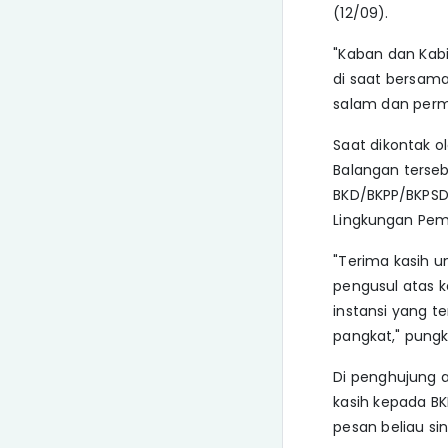
(12/09).
"Kaban dan Kabi
di saat bersam
salam dan per
Saat dikontak o
Balangan terse
BKD/BKPP/BKPSD
Lingkungan Pem
"Terima kasih 
pengusul atas k
instansi yang 
pangkat," pung
Di penghujung a
kasih kepada BK
pesan beliau sin