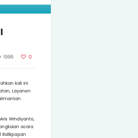
I
1996
0
hkan kali ini
katan, Layanan
alimantan
ris Windiyanto,
rangkaian acara
l Balikpapan