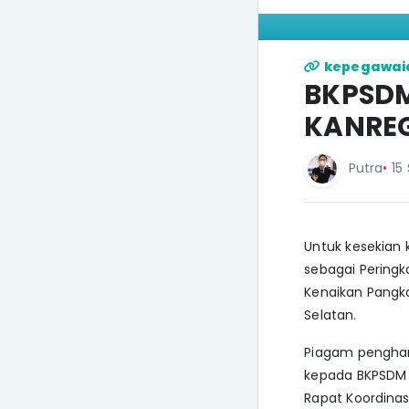
kepegawai
BKPSDM
KANREG
Putra
•
15
Untuk kesekian 
sebagai Peringk
Kenaikan Pangka
Selatan.
Piagam pengharg
kepada BKPSDM B
Rapat Koordinas