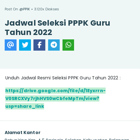
Post On
@PPIK
• 3.120x Diakses
Jadwal Seleksi PPPK Guru
Tahun 2022
Unduh Jadwal Resmi Seleksi PPPK Guru Tahun 2022 :
https://drive.google.com/file/d/1Eyxrrn-
V0SRCXVy7rjhHVS0wCbfeMpTm/view?
usp=share_link
Alamat Kantor