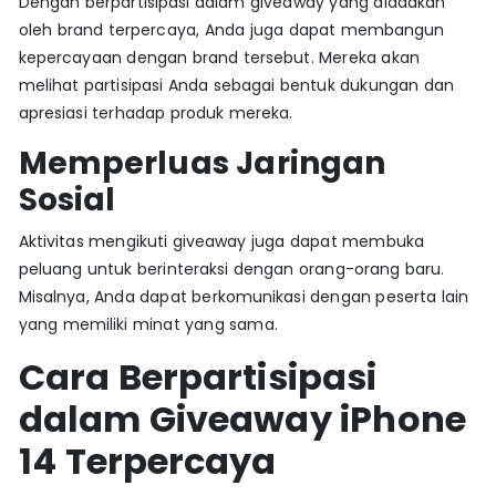
Dengan berpartisipasi dalam giveaway yang diadakan
oleh brand terpercaya, Anda juga dapat membangun
kepercayaan dengan brand tersebut. Mereka akan
melihat partisipasi Anda sebagai bentuk dukungan dan
apresiasi terhadap produk mereka.
Memperluas Jaringan
Sosial
Aktivitas mengikuti giveaway juga dapat membuka
peluang untuk berinteraksi dengan orang-orang baru.
Misalnya, Anda dapat berkomunikasi dengan peserta lain
yang memiliki minat yang sama.
Cara Berpartisipasi
dalam Giveaway iPhone
14 Terpercaya