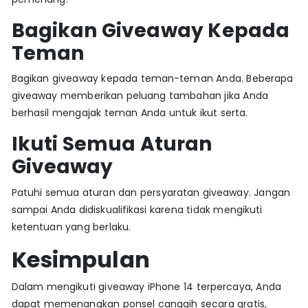
Bagikan Giveaway Kepada
Teman
Bagikan giveaway kepada teman-teman Anda. Beberapa
giveaway memberikan peluang tambahan jika Anda
berhasil mengajak teman Anda untuk ikut serta.
Ikuti Semua Aturan
Giveaway
Patuhi semua aturan dan persyaratan giveaway. Jangan
sampai Anda didiskualifikasi karena tidak mengikuti
ketentuan yang berlaku.
Kesimpulan
Dalam mengikuti giveaway iPhone 14 terpercaya, Anda
dapat memenangkan ponsel canggih secara gratis,