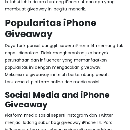
ketahui lebih dalam tentang iPhone 14 dan apa yang
membuat giveaway ini begitu menarik.
Popularitas iPhone
Giveaway
Daya tarik ponsel canggih seperti iPhone 14 memang tak
dapat diabaikan. Tidak mengherankan jika banyak
perusahaan dan influencer yang memanfaatkan
popularitas ini dengan mengadakan giveaway.
Mekanisme giveaway ini telah berkembang pesat,
terutama di platform online dan media sosial.
Social Media and iPhone
Giveaway
Platform media sosial seperti Instagram dan Twitter
menjadi ladang subur bagi giveaway iPhone 14. Para
influencer atau perusahaan seringkali mengadakan