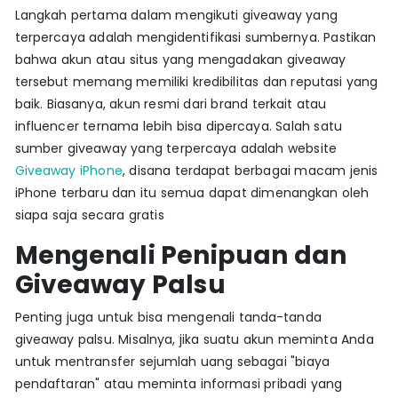
Langkah pertama dalam mengikuti giveaway yang
terpercaya adalah mengidentifikasi sumbernya. Pastikan
bahwa akun atau situs yang mengadakan giveaway
tersebut memang memiliki kredibilitas dan reputasi yang
baik. Biasanya, akun resmi dari brand terkait atau
influencer ternama lebih bisa dipercaya. Salah satu
sumber giveaway yang terpercaya adalah website
Giveaway iPhone
, disana terdapat berbagai macam jenis
iPhone terbaru dan itu semua dapat dimenangkan oleh
siapa saja secara gratis
Mengenali Penipuan dan
Giveaway Palsu
Penting juga untuk bisa mengenali tanda-tanda
giveaway palsu. Misalnya, jika suatu akun meminta Anda
untuk mentransfer sejumlah uang sebagai "biaya
pendaftaran" atau meminta informasi pribadi yang