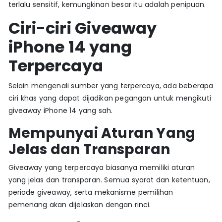
terlalu sensitif, kemungkinan besar itu adalah penipuan.
Ciri-ciri Giveaway
iPhone 14 yang
Terpercaya
Selain mengenali sumber yang terpercaya, ada beberapa
ciri khas yang dapat dijadikan pegangan untuk mengikuti
giveaway iPhone 14 yang sah.
Mempunyai Aturan Yang
Jelas dan Transparan
Giveaway yang terpercaya biasanya memiliki aturan
yang jelas dan transparan. Semua syarat dan ketentuan,
periode giveaway, serta mekanisme pemilihan
pemenang akan dijelaskan dengan rinci.