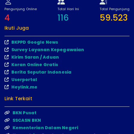
Pengunjung Online
Total Hari Ini
Total Pengunjung
4
116
59.523
Ikuti Juga
BKPPD Google News
Survey Layanan Kepegawaian
Kirim Saran / Aduan
Koran Online Gratis
Berita Seputar Indonesia
Userportal
Heylink.me
Link Terkait
BKN Pusat
SSCASN BKN
Kementerian Dalam Negeri