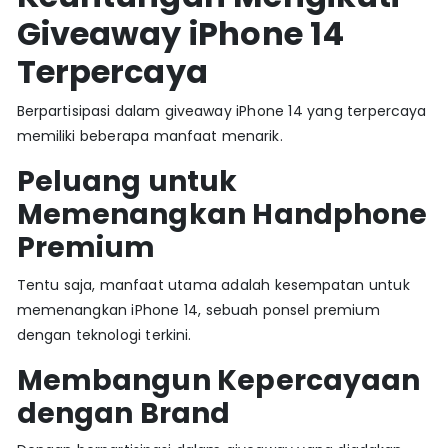
Giveaway iPhone 14
Terpercaya
Berpartisipasi dalam giveaway iPhone 14 yang terpercaya
memiliki beberapa manfaat menarik.
Peluang untuk
Memenangkan Handphone
Premium
Tentu saja, manfaat utama adalah kesempatan untuk
memenangkan iPhone 14, sebuah ponsel premium
dengan teknologi terkini.
Membangun Kepercayaan
dengan Brand