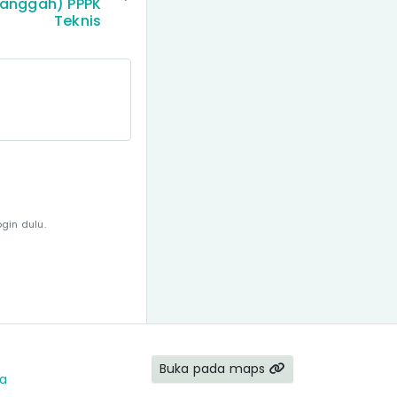
 Sanggah) PPPK
Teknis
gin dulu.
Buka pada maps
ia