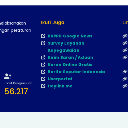
Ikuti Juga
Li
melaksanakan
engan peraturan
BKPPD Google News
Survey Layanan
Kepegawaian
Kirim Saran / Aduan
Koran Online Gratis
Berita Seputar Indonesia
Userportal
Total Pengunjung
Heylink.me
56.217
engembangan Sumber Daya Manusia Kab. Balangan