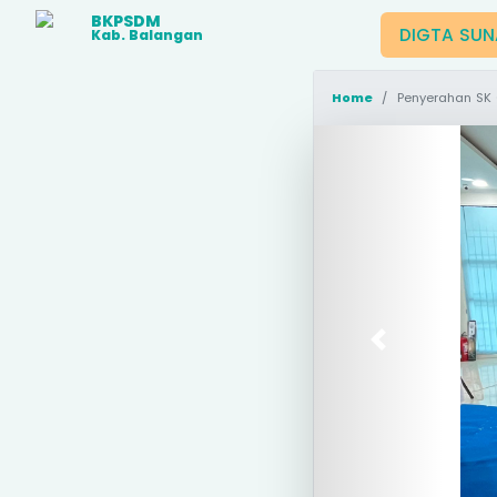
BKPSDM
DIGTA SU
Kab. Balangan
Home
Penyerahan SK CPNS Lul
Previous