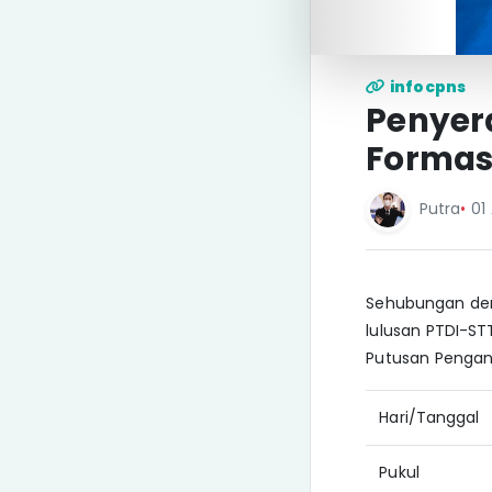
infocpns
Penyer
Formas
Putra
•
01 
Sehubungan den
lulusan PTDI-ST
Putusan Pengang
Hari/Tanggal
Pukul