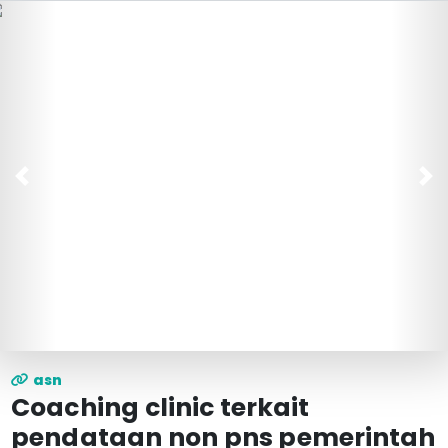
Previous
Ne
IMG-20220907-WA0019-min
asn
Coaching clinic terkait
pendataan non pns pemerintah