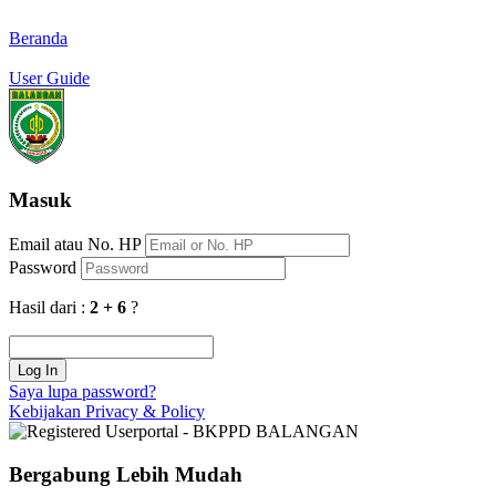
Beranda
User Guide
Masuk
Email atau No. HP
Password
Hasil dari :
2 + 6
?
Log In
Saya lupa password?
Kebijakan Privacy & Policy
Bergabung Lebih Mudah